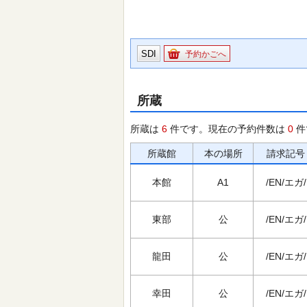
SDI
予約かごへ
所蔵
所蔵は
6
件です。現在の予約件数は
0
件
所蔵館
本の場所
請求記号
本館
A1
/EN/エガ/
東部
公
/EN/エガ/
龍田
公
/EN/エガ/
幸田
公
/EN/エガ/