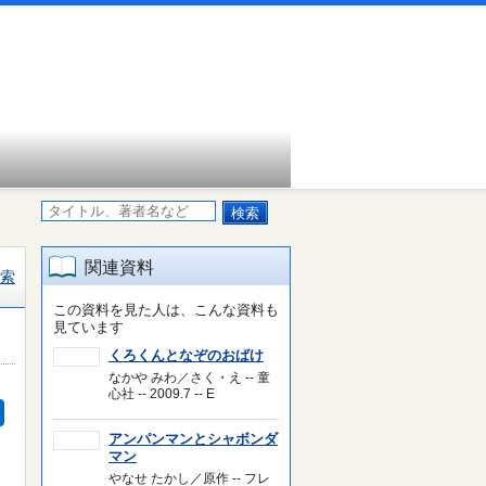
関連資料
索
この資料を見た人は、こんな資料も
見ています
くろくんとなぞのおばけ
なかや みわ／さく・え -- 童
心社 -- 2009.7 -- E
アンパンマンとシャボンダ
マン
やなせ たかし／原作 -- フレ