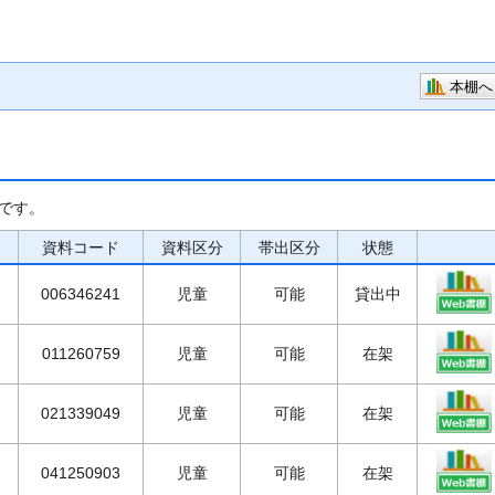
本棚へ
です。
資料コード
資料区分
帯出区分
状態
006346241
児童
可能
貸出中
011260759
児童
可能
在架
021339049
児童
可能
在架
041250903
児童
可能
在架