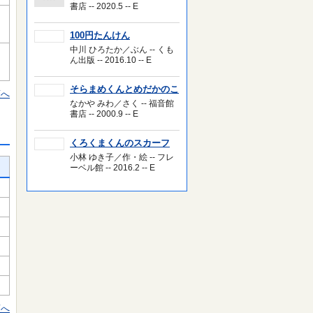
書店 -- 2020.5 -- E
100円たんけん
中川 ひろたか／ぶん -- くも
ん出版 -- 2016.10 -- E
そらまめくんとめだかのこ
頭へ
なかや みわ／さく -- 福音館
書店 -- 2000.9 -- E
くろくまくんのスカーフ
小林 ゆき子／作・絵 -- フレ
ーベル館 -- 2016.2 -- E
頭へ