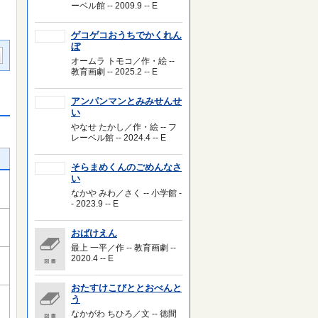
ーベル館 -- 2009.9 -- E
ゲコゲコおうちでかくれん
ぼ
オームラ トモコ／作・絵 --
教育画劇 -- 2025.2 -- E
アンパンマンとみみせんせ
い
やなせ たかし／作・絵 -- フ
レーベル館 -- 2024.4 -- E
そらまめくんのごめんなさ
い
なかや みわ／さく -- 小学館 -
- 2023.9 -- E
おばけえん
最上 一平／作 -- 教育画劇 --
2020.4 -- E
おたすけこびととおべんと
う
なかがわ ちひろ／文 -- 徳間