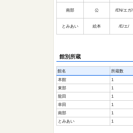
南部
公
/EN/エガ/
とみあい
絵本
/E/エ/
館別所蔵
館名
所蔵数
本館
1
東部
1
龍田
1
幸田
1
南部
1
とみあい
1