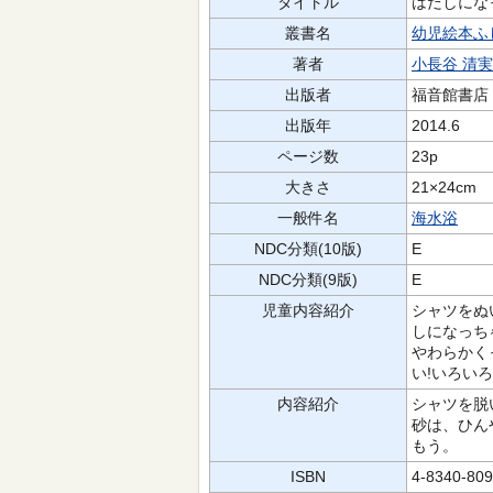
タイトル
はだしにな
叢書名
幼児絵本ふ
著者
小長谷 清実
出版者
福音館書店
出版年
2014.6
ページ数
23p
大きさ
21×24cm
一般件名
海水浴
NDC分類(10版)
E
NDC分類(9版)
E
児童内容紹介
シャツをぬ
しになっち
やわらかく
い!いろい
内容紹介
シャツを脱
砂は、ひん
もう。
ISBN
4-8340-809