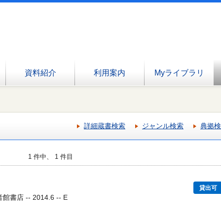
資料紹介
利用案内
Myライブラリ
詳細蔵書検索
ジャンル検索
典拠検
1 件中、 1 件目
貸出可
店 -- 2014.6 -- E