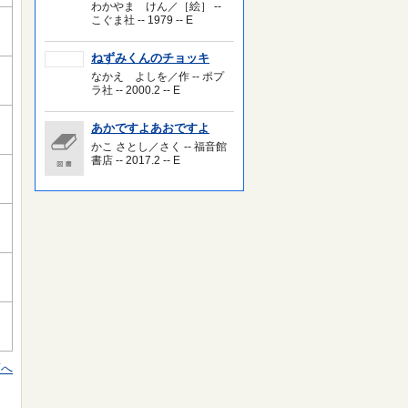
わかやま けん／［絵］ --
こぐま社 -- 1979 -- E
ねずみくんのチョッキ
なかえ よしを／作 -- ポプ
ラ社 -- 2000.2 -- E
あかですよあおですよ
かこ さとし／さく -- 福音館
書店 -- 2017.2 -- E
頭へ