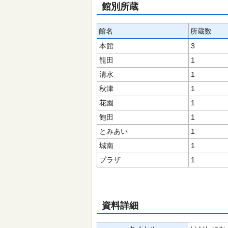
館別所蔵
館名
所蔵数
本館
3
龍田
1
清水
1
秋津
1
花園
1
飽田
1
とみあい
1
城南
1
プラザ
1
資料詳細