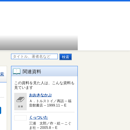
関連資料
索
この資料を見た人は、こんな資料も
見ています
おおきなかぶ
Ａ．トルストイ／再話 -- 福
音館書店 -- 1999.11 -- E
くっついた
三浦 太郎／作・絵 -- こぐ
ま社 -- 2005.8 -- E