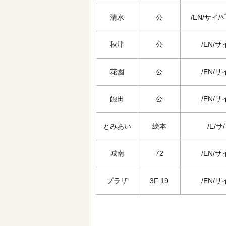
清水
公
/EN/サイ/ﾍﾟ
秋津
公
/EN/サ
花園
公
/EN/サ
飽田
公
/EN/サ
とみあい
絵本
/E/サ/
城南
72
/EN/サ
プラザ
3F 19
/EN/サ