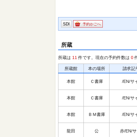
SDI
予約かごへ
所蔵
所蔵は
11
件です。現在の予約件数は
0
所蔵館
本の場所
請求記
本館
Ｃ書庫
/EN/サ
本館
Ｃ書庫
/EN/サ
本館
ＢＭ書庫
/EN/サ
龍田
公
赤/EN/サ