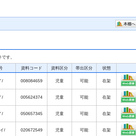
本棚へ
件です。
号
資料コード
資料区分
帯出区分
状態
イ/
008084659
児童
可能
在架
イ/
005624374
児童
可能
在架
イ/
050657345
児童
可能
在架
イ/
020672549
児童
可能
在架