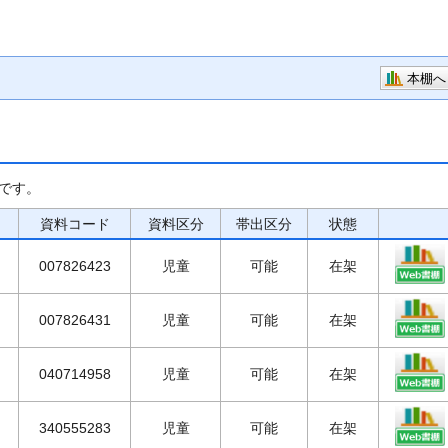
本棚へ
です。
資料コード
資料区分
帯出区分
状態
007826423
児童
可能
在架
007826431
児童
可能
在架
040714958
児童
可能
在架
340555283
児童
可能
在架