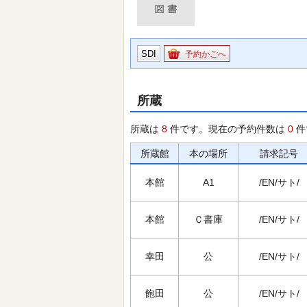
SDI
予約かごへ
所蔵
所蔵は
8
件です。現在の予約件数は
0
件
所蔵館
本の場所
請求記号
本館
A1
/EN/サト/
本館
Ｃ書庫
/EN/サト/
幸田
公
/EN/サト/
飽田
公
/EN/サト/