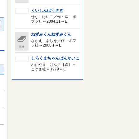
くいしんぼうさぎ
せな けいこ／作・絵 -- ポ
プラ社 -- 2004.11 -- E
ねずみくんねずみくん
なかえ よしを／作 -- ポプ
ラ社 -- 2000.1 -- E
しろくまちゃんぱんかいに
わかやま けん／［絵］ --
こぐま社 -- 1979 -- E