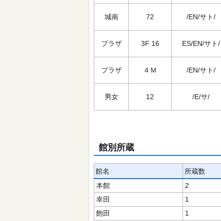
城南
72
/EN/サト/
プラザ
3F 16
ES/EN/サト/
プラザ
４Ｍ
/EN/サト/
男女
12
/E/サ/
館別所蔵
館名
所蔵数
本館
2
幸田
1
飽田
1