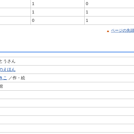
1
0
1
1
0
1
ページの先
とうさん
のえほん
きこ
／作・絵
館