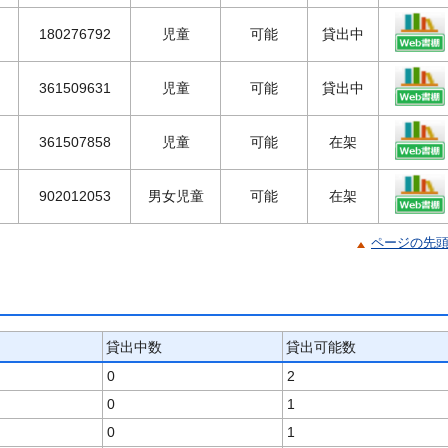
180276792
児童
可能
貸出中
361509631
児童
可能
貸出中
361507858
児童
可能
在架
902012053
男女児童
可能
在架
ページの先
貸出中数
貸出可能数
0
2
0
1
0
1