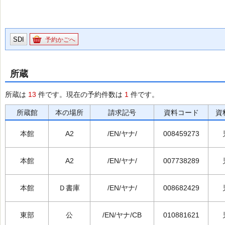
SDI
予約かごへ
所蔵
所蔵は
13
件です。現在の予約件数は
1
件です。
所蔵館
本の場所
請求記号
資料コード
資
本館
A2
/EN/ヤナ/
008459273
本館
A2
/EN/ヤナ/
007738289
本館
Ｄ書庫
/EN/ヤナ/
008682429
東部
公
/EN/ヤナ/CB
010881621