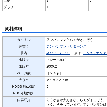
五福
1
0
プラザ
1
0
資料詳細
タイトル
アンパンマンとらくがきこぞう
叢書名
アンパンマン・リターンズ
著者
やなせ たかし
／原作,
トムス・エンタ
出版者
フレーベル館
出版年
2009.2
ページ数
［２４ｐ］
大きさ
２０×２２ｃｍ
NDC分類(10版)
E
NDC分類(9版)
E
内容紹介
らくがきが大好きな、らくがきこぞう。
らくがきをしています。アンパンマンは