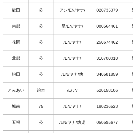
龍田
公
アン/EN/ヤナ/
020735379
南部
公
星/EN/ヤナ/
080564461
花園
公
/EN/ヤナ/
250674462
北部
公
/EN/ヤナ/
310700018
飽田
公
/EN/ヤナ/幼
340581859
とみあい
絵本
/E/ア/
520158106
城南
75
/EN/ヤナ/
180236523
五福
公
/EN/ヤナ/幼児
050595677