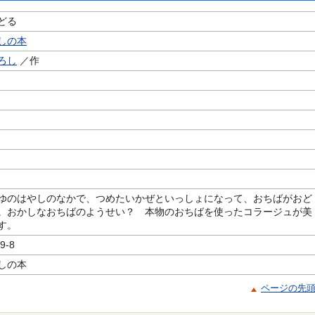
どる
しの本
ろし
／作
ゆのはやしのなかで、つめたいかぜといっしょになって、おちばがおど
。おかしなおちばのようせい？ 本物のおちばを使ったコラージュが美
す。
9-8
しの本
ページの先