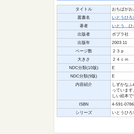
タイトル
おちばがお
叢書名
いとうひろ
著者
いとう ひ
出版者
ポプラ社
出版年
2003.11
ページ数
２３ｐ
大きさ
２４ｃｍ
NDC分類(10版)
E
NDC分類(9版)
E
内容紹介
しずかなふ
っています
しい絵本で
ISBN
4-591-0786
シリーズ
いとうひろ