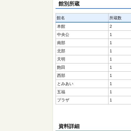
館別所蔵
館名
所蔵数
本館
2
中央公
1
南部
1
北部
1
天明
1
飽田
1
西部
1
とみあい
1
五福
1
プラザ
1
資料詳細