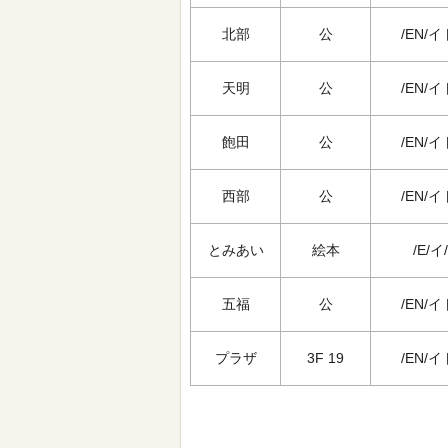
北部
公
/EN/イ
天明
公
/EN/イ
飽田
公
/EN/イ
西部
公
/EN/イ
とみあい
絵本
/E/イ/
五福
公
/EN/イ
プラザ
3F 19
/EN/イ