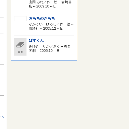
山岡 みね／作・絵 -- 岩崎書
店 -- 2009.10 -- E
おもちのきもち
かがくい ひろし／作・絵 --
講談社 -- 2005.12 -- E
ばすくん
みゆき りか／さく -- 教育
画劇 -- 2005.10 -- E
頭へ