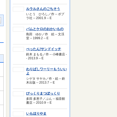
ルラルさんのごちそう
いとう ひろし／作 -- ポプ
ラ社 -- 2001.9 -- E
バムとケロのおかいもの
島田 ゆか／作 絵 -- 文渓
堂 -- 1999.2 -- E
ぺったん!サンドイッチ
鈴木 まもる／作 -- 小峰書店 -
- 2013.9 -- E
わりばしワーリーもういい
よ
シゲタ サヤカ／作・絵 -- 鈴
木出版 -- 2013.7 -- E
びっくりまつぼっくり
多田 多恵子／ぶん -- 福音館
書店 -- 2010.9 -- E
いもほりやま