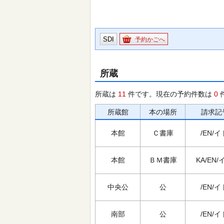
SDI
予約かごへ
所蔵
所蔵は
11
件です。現在の予約件数は
0
所蔵館
本の場所
請求記
本館
Ｃ書庫
/EN/イ
本館
ＢＭ書庫
KA/EN/
中央公
公
/EN/イ
南部
公
/EN/イ