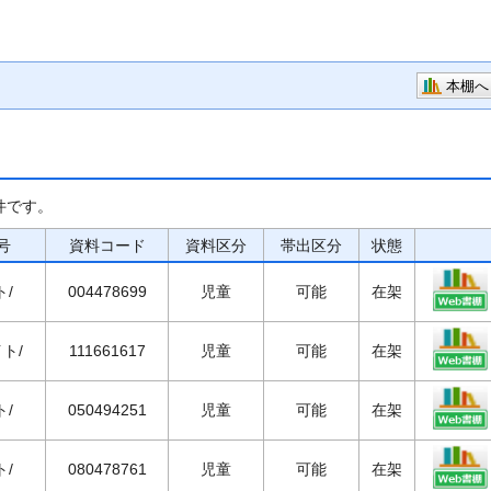
本棚へ
件です。
号
資料コード
資料区分
帯出区分
状態
ト/
004478699
児童
可能
在架
イト/
111661617
児童
可能
在架
ト/
050494251
児童
可能
在架
ト/
080478761
児童
可能
在架