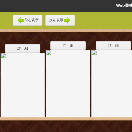
Web
前を表示
次を表示
詳 細
詳 細
詳 細