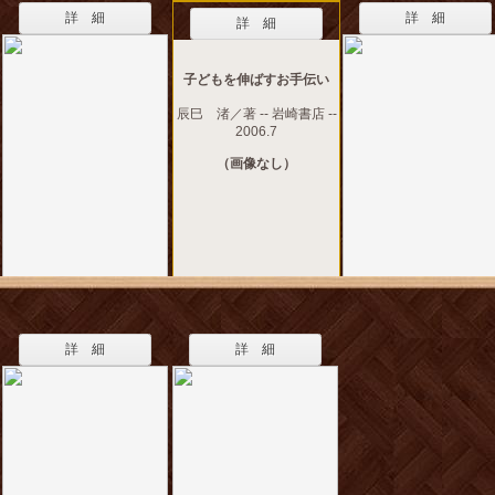
詳 細
詳 細
詳 細
子どもを伸ばすお手伝い
辰巳 渚／著 -- 岩崎書店 --
2006.7
（画像なし）
詳 細
詳 細