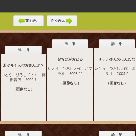
前を表示
次を表示
詳 細
詳 細
詳 細
おちばがおどる
ルラルさんのほんだな
あかちゃんのおさんぽ ２
いとう ひろし／作 -- ポプ
いとう ひろし／作 -- 
ラ社 -- 2003.11
ラ社 -- 2005.9
いとう ひろし／さく -- 徳
間書店 -- 2003.6
（画像なし）
（画像なし）
（画像なし）
詳 細
詳 細