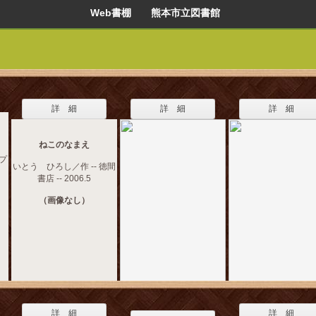
Web書棚 熊本市立図書館
詳 細
詳 細
詳 細
ねこのなまえ
ポプ
いとう ひろし／作 -- 徳間
書店 -- 2006.5
（画像なし）
詳 細
詳 細