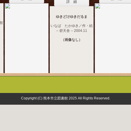
詳 細
ゆきどけゆきだるま
音館
いなば たかゆき／作・絵
-- 碧天舎 -- 2004.11
（画像なし）
Copyright (C) 熊本市立図書館 2025 All Rights Reserved.