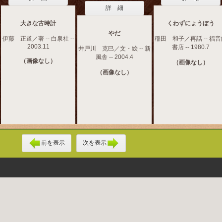
詳 細
大きな古時計
くわずにょうぼう
やだ
伊藤 正道／著 -- 白泉社 --
稲田 和子／再話 -- 福
2003.11
書店 -- 1980.7
井戸川 克巳／文・絵 -- 新
風舎 -- 2004.4
（画像なし）
（画像なし）
（画像なし）
前を表示
次を表示