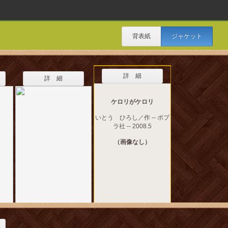
背表紙
ジャケット
詳 細
詳 細
ケロリがケロリ
いとう ひろし／作 -- ポプ
ラ社 -- 2008.5
（画像なし）