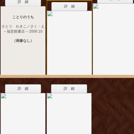
詳 細
詳 細
ことりのうち
さとう わきこ／さく・え
-- 福音館書店 -- 2006.10
（画像なし）
詳 細
詳 細