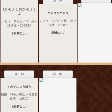
詳 細
だいじょうぶだいじょう
ケロリがケロリ
ぶ
いとう ひろし／作 -- ポプ
いとう ひろし／作・絵 --
ラ社 -- 2008.5
講談社 -- 2006.10
（画像なし）
（画像なし）
詳 細
詳 細
くわずにょうぼう
稲田 和子／再話 -- 福音館
書店 -- 1980.7
（画像なし）