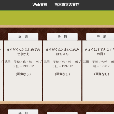
Web書棚 熊本市立図書館
詳 細
詳 細
詳 細
い
ますだくんとはじめての
ますだくんとまいごのみ
きょうはすてきなく
せきがえ
ほちゃん
の日！
ポプ
武田 美穂／作・絵 -- ポプ
武田 美穂／作・絵 -- ポプ
武田 美穂／作絵 -- 
ラ社 -- 1996.12
ラ社 -- 1997.12
社 -- 1998.7
（画像なし）
（画像なし）
（画像なし）
詳 細