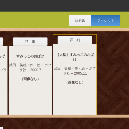
背表紙
ジャケット
詳 細
詳 細
［大型］すみっこのおば
らげ
すみっこのおばけ
け
武田 美穂／作・絵 -- ポプ
武田 美穂／作・絵 -- ポプ
ポプラ
ラ社 -- 2000.7
ラ社 -- 2005.11
（画像なし）
（画像なし）