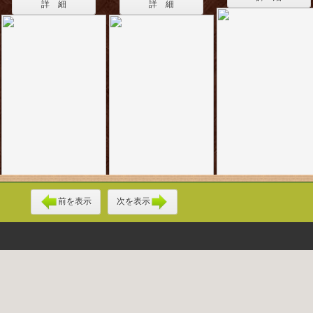
詳 細
詳 細
前を表示
次を表示