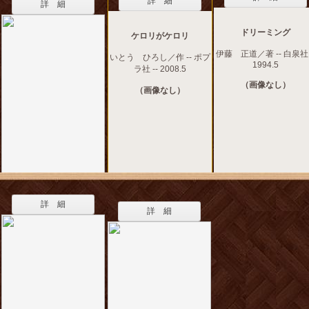
詳 細
詳 細
ドリーミング
ケロリがケロリ
伊藤 正道／著 -- 白泉社 
いとう ひろし／作 -- ポプ
1994.5
ラ社 -- 2008.5
（画像なし）
（画像なし）
詳 細
詳 細